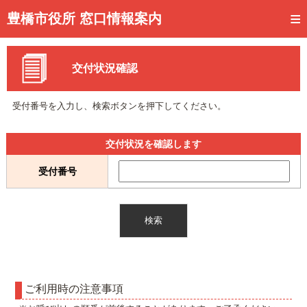
トップページ
豊橋市役所 窓口情報案内
ご利用方法
交付状況確認
事前予約
予約状況確認
受付番号を入力し、検索ボタンを押下してください。
窓口混雑状況
交付状況を確認します
待ち状況確認
受付番号
交付状況確認
メール通知登録
混雑予想カレンダー
ご利用時の注意事項