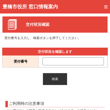
トップページ
豊橋市役所 窓口情報案内
ご利用方法
交付状況確認
事前予約
予約状況確認
受付番号を入力し、検索ボタンを押下してください。
窓口混雑状況
交付状況を確認します
待ち状況確認
受付番号
交付状況確認
メール通知登録
混雑予想カレンダー
ご利用時の注意事項