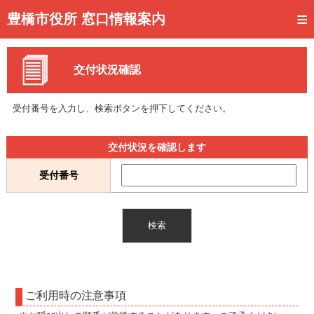
トップページ
豊橋市役所 窓口情報案内
ご利用方法
交付状況確認
事前予約
予約状況確認
受付番号を入力し、検索ボタンを押下してください。
窓口混雑状況
交付状況を確認します
待ち状況確認
受付番号
交付状況確認
メール通知登録
混雑予想カレンダー
ご利用時の注意事項