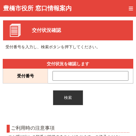
トップページ
豊橋市役所 窓口情報案内
ご利用方法
交付状況確認
事前予約
予約状況確認
受付番号を入力し、検索ボタンを押下してください。
窓口混雑状況
交付状況を確認します
待ち状況確認
受付番号
交付状況確認
メール通知登録
混雑予想カレンダー
ご利用時の注意事項