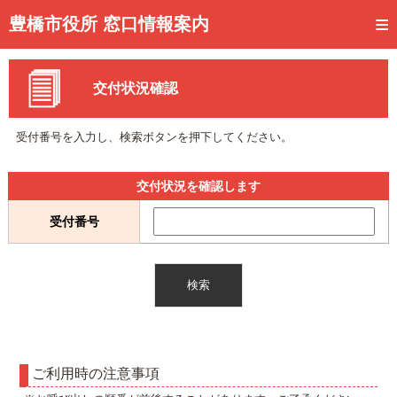
トップページ
豊橋市役所 窓口情報案内
ご利用方法
交付状況確認
事前予約
予約状況確認
受付番号を入力し、検索ボタンを押下してください。
窓口混雑状況
交付状況を確認します
待ち状況確認
受付番号
交付状況確認
メール通知登録
混雑予想カレンダー
ご利用時の注意事項