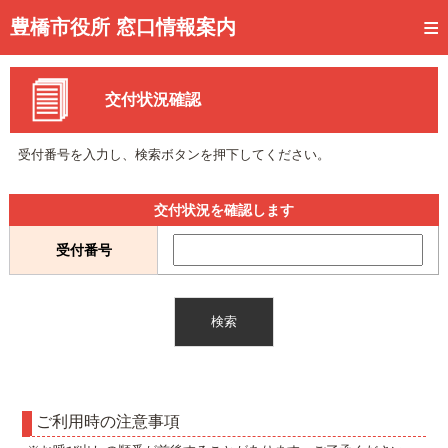
トップページ
豊橋市役所 窓口情報案内
ご利用方法
交付状況確認
事前予約
予約状況確認
受付番号を入力し、検索ボタンを押下してください。
窓口混雑状況
交付状況を確認します
待ち状況確認
受付番号
交付状況確認
メール通知登録
混雑予想カレンダー
ご利用時の注意事項