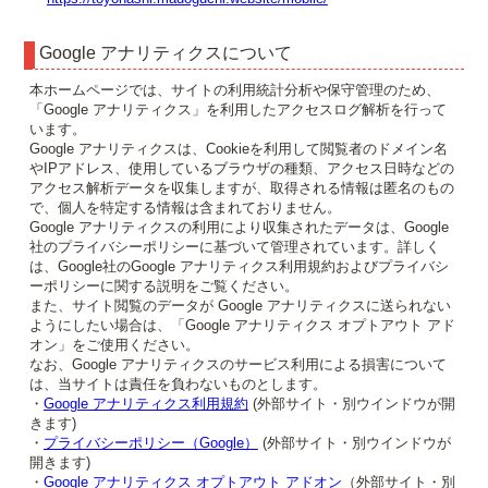
Google アナリティクスについて
本ホームページでは、サイトの利用統計分析や保守管理のため、
「Google アナリティクス」を利用したアクセスログ解析を行って
います。
Google アナリティクスは、Cookieを利用して閲覧者のドメイン名
やIPアドレス、使用しているブラウザの種類、アクセス日時などの
アクセス解析データを収集しますが、取得される情報は匿名のもの
で、個人を特定する情報は含まれておりません。
Google アナリティクスの利用により収集されたデータは、Google
社のプライバシーポリシーに基づいて管理されています。詳しく
は、Google社のGoogle アナリティクス利用規約およびプライバシ
ーポリシーに関する説明をご覧ください。
また、サイト閲覧のデータが Google アナリティクスに送られない
ようにしたい場合は、「Google アナリティクス オプトアウト アド
オン」をご使用ください。
なお、Google アナリティクスのサービス利用による損害について
は、当サイトは責任を負わないものとします。
・
Google アナリティクス利用規約
(外部サイト・別ウインドウが開
きます)
・
プライバシーポリシー（Google）
(外部サイト・別ウインドウが
開きます)
・
Google アナリティクス オプトアウト アドオン
（外部サイト・別