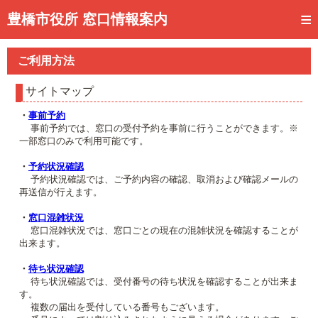
トップページ
豊橋市役所 窓口情報案内
ご利用方法
ご利用方法
事前予約
サイトマップ
予約状況確認
・
事前予約
事前予約では、窓口の受付予約を事前に行うことができます。※
窓口混雑状況
一部窓口のみで利用可能です。
待ち状況確認
・
予約状況確認
予約状況確認では、ご予約内容の確認、取消および確認メールの
再送信が行えます。
交付状況確認
・
窓口混雑状況
メール通知登録
窓口混雑状況では、窓口ごとの現在の混雑状況を確認することが
出来ます。
混雑予想カレンダー
・
待ち状況確認
待ち状況確認では、受付番号の待ち状況を確認することが出来ま
す。
複数の届出を受付している番号もございます。