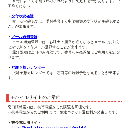
番号によっては割り込みされたように見える場合があります。ご
了承ください。
・
交付状況確認
交付状況確認では、受付番号より申請書類の交付状況を確認する
ことが出来ます。
・
メール通知登録
メール通知登録では、お呼出の順番が近くなるとメールでお知ら
せができるようメール登録することが出来ます。
通知設定は当日のみ有効です。番号札を発券後にご利用可能とな
ります。
・
混雑予想カレンダー
混雑予想カレンダーでは、窓口毎の混雑予想を見ることが出来ま
す。
モバイルサイトのご案内
窓口情報案内は、携帯電話からの閲覧も可能です。
※携帯電話からのご利用には、別途パケット通信料が発生します。
・携帯電話用サイト
https://toyohashi.madoguchi.website/mobile/