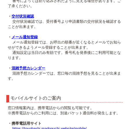
番号によっては割り込みされたように見える場合があります。ご
了承ください。
・
交付状況確認
交付状況確認では、受付番号より申請書類の交付状況を確認する
ことが出来ます。
・
メール通知登録
メール通知登録では、お呼出の順番が近くなるとメールでお知ら
せができるようメール登録することが出来ます。
通知設定は当日のみ有効です。番号札を発券後にご利用可能とな
ります。
・
混雑予想カレンダー
混雑予想カレンダーでは、窓口毎の混雑予想を見ることが出来ま
す。
モバイルサイトのご案内
窓口情報案内は、携帯電話からの閲覧も可能です。
※携帯電話からのご利用には、別途パケット通信料が発生します。
・携帯電話用サイト
https://toyohashi.madoguchi.website/mobile/