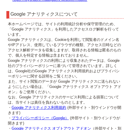
Google アナリティクスについて
本ホームページでは、サイトの利用統計分析や保守管理のため、
「Google アナリティクス」を利用したアクセスログ解析を行って
います。
Google アナリティクスは、Cookieを利用して閲覧者のドメイン名
やIPアドレス、使用しているブラウザの種類、アクセス日時などの
アクセス解析データを収集しますが、取得される情報は匿名のもの
で、個人を特定する情報は含まれておりません。
Google アナリティクスの利用により収集されたデータは、Google
社のプライバシーポリシーに基づいて管理されています。詳しく
は、Google社のGoogle アナリティクス利用規約およびプライバシ
ーポリシーに関する説明をご覧ください。
また、サイト閲覧のデータが Google アナリティクスに送られない
ようにしたい場合は、「Google アナリティクス オプトアウト アド
オン」をご使用ください。
なお、Google アナリティクスのサービス利用による損害について
は、当サイトは責任を負わないものとします。
・
Google アナリティクス利用規約
(外部サイト・別ウインドウが開
きます)
・
プライバシーポリシー（Google）
(外部サイト・別ウインドウが
開きます)
・
Google アナリティクス オプトアウト アドオン
（外部サイト・別