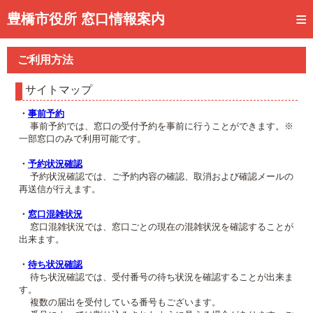
トップページ
豊橋市役所 窓口情報案内
ご利用方法
ご利用方法
事前予約
サイトマップ
予約状況確認
・
事前予約
事前予約では、窓口の受付予約を事前に行うことができます。※
窓口混雑状況
一部窓口のみで利用可能です。
待ち状況確認
・
予約状況確認
予約状況確認では、ご予約内容の確認、取消および確認メールの
再送信が行えます。
交付状況確認
・
窓口混雑状況
メール通知登録
窓口混雑状況では、窓口ごとの現在の混雑状況を確認することが
出来ます。
混雑予想カレンダー
・
待ち状況確認
待ち状況確認では、受付番号の待ち状況を確認することが出来ま
す。
複数の届出を受付している番号もございます。