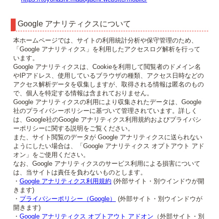
Google アナリティクスについて
本ホームページでは、サイトの利用統計分析や保守管理のため、
「Google アナリティクス」を利用したアクセスログ解析を行って
います。
Google アナリティクスは、Cookieを利用して閲覧者のドメイン名
やIPアドレス、使用しているブラウザの種類、アクセス日時などの
アクセス解析データを収集しますが、取得される情報は匿名のもの
で、個人を特定する情報は含まれておりません。
Google アナリティクスの利用により収集されたデータは、Google
社のプライバシーポリシーに基づいて管理されています。詳しく
は、Google社のGoogle アナリティクス利用規約およびプライバシ
ーポリシーに関する説明をご覧ください。
また、サイト閲覧のデータが Google アナリティクスに送られない
ようにしたい場合は、「Google アナリティクス オプトアウト アド
オン」をご使用ください。
なお、Google アナリティクスのサービス利用による損害について
は、当サイトは責任を負わないものとします。
・
Google アナリティクス利用規約
(外部サイト・別ウインドウが開
きます)
・
プライバシーポリシー（Google）
(外部サイト・別ウインドウが
開きます)
・
Google アナリティクス オプトアウト アドオン
（外部サイト・別