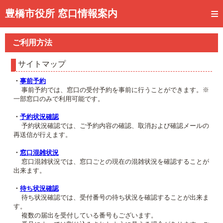
トップページ
豊橋市役所 窓口情報案内
ご利用方法
ご利用方法
事前予約
サイトマップ
予約状況確認
・
事前予約
事前予約では、窓口の受付予約を事前に行うことができます。※
窓口混雑状況
一部窓口のみで利用可能です。
待ち状況確認
・
予約状況確認
予約状況確認では、ご予約内容の確認、取消および確認メールの
再送信が行えます。
交付状況確認
・
窓口混雑状況
メール通知登録
窓口混雑状況では、窓口ごとの現在の混雑状況を確認することが
出来ます。
混雑予想カレンダー
・
待ち状況確認
待ち状況確認では、受付番号の待ち状況を確認することが出来ま
す。
複数の届出を受付している番号もございます。