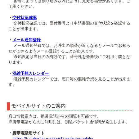
番号によっては割り込みされたように見える場合があります。ご
了承ください。
・
交付状況確認
交付状況確認では、受付番号より申請書類の交付状況を確認する
ことが出来ます。
・
メール通知登録
メール通知登録では、お呼出の順番が近くなるとメールでお知ら
せができるようメール登録することが出来ます。
通知設定は当日のみ有効です。番号札を発券後にご利用可能とな
ります。
・
混雑予想カレンダー
混雑予想カレンダーでは、窓口毎の混雑予想を見ることが出来ま
す。
モバイルサイトのご案内
窓口情報案内は、携帯電話からの閲覧も可能です。
※携帯電話からのご利用には、別途パケット通信料が発生します。
・携帯電話用サイト
https://toyohashi.madoguchi.website/mobile/