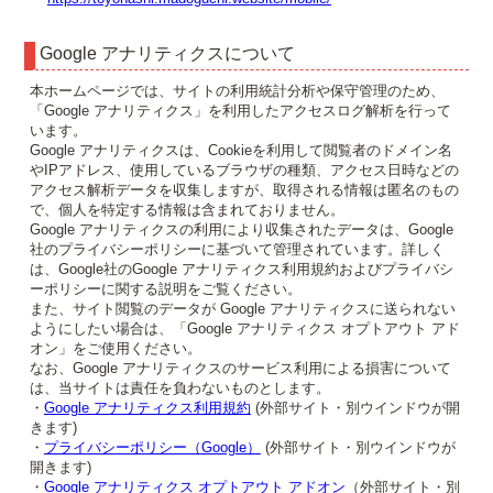
Google アナリティクスについて
本ホームページでは、サイトの利用統計分析や保守管理のため、
「Google アナリティクス」を利用したアクセスログ解析を行って
います。
Google アナリティクスは、Cookieを利用して閲覧者のドメイン名
やIPアドレス、使用しているブラウザの種類、アクセス日時などの
アクセス解析データを収集しますが、取得される情報は匿名のもの
で、個人を特定する情報は含まれておりません。
Google アナリティクスの利用により収集されたデータは、Google
社のプライバシーポリシーに基づいて管理されています。詳しく
は、Google社のGoogle アナリティクス利用規約およびプライバシ
ーポリシーに関する説明をご覧ください。
また、サイト閲覧のデータが Google アナリティクスに送られない
ようにしたい場合は、「Google アナリティクス オプトアウト アド
オン」をご使用ください。
なお、Google アナリティクスのサービス利用による損害について
は、当サイトは責任を負わないものとします。
・
Google アナリティクス利用規約
(外部サイト・別ウインドウが開
きます)
・
プライバシーポリシー（Google）
(外部サイト・別ウインドウが
開きます)
・
Google アナリティクス オプトアウト アドオン
（外部サイト・別