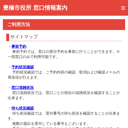
トップページ
豊橋市役所 窓口情報案内
ご利用方法
ご利用方法
事前予約
サイトマップ
予約状況確認
・
事前予約
事前予約では、窓口の受付予約を事前に行うことができます。※
窓口混雑状況
一部窓口のみで利用可能です。
待ち状況確認
・
予約状況確認
予約状況確認では、ご予約内容の確認、取消および確認メールの
再送信が行えます。
交付状況確認
・
窓口混雑状況
メール通知登録
窓口混雑状況では、窓口ごとの現在の混雑状況を確認することが
出来ます。
混雑予想カレンダー
・
待ち状況確認
待ち状況確認では、受付番号の待ち状況を確認することが出来ま
す。
複数の届出を受付している番号もございます。