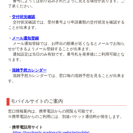
番号によっては割り込みされたように見える場合があります。ご
了承ください。
・
交付状況確認
交付状況確認では、受付番号より申請書類の交付状況を確認する
ことが出来ます。
・
メール通知登録
メール通知登録では、お呼出の順番が近くなるとメールでお知ら
せができるようメール登録することが出来ます。
通知設定は当日のみ有効です。番号札を発券後にご利用可能とな
ります。
・
混雑予想カレンダー
混雑予想カレンダーでは、窓口毎の混雑予想を見ることが出来ま
す。
モバイルサイトのご案内
窓口情報案内は、携帯電話からの閲覧も可能です。
※携帯電話からのご利用には、別途パケット通信料が発生します。
・携帯電話用サイト
https://toyohashi.madoguchi.website/mobile/