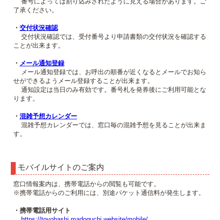
番号によっては割り込みされたように見える場合があります。ご
了承ください。
・
交付状況確認
交付状況確認では、受付番号より申請書類の交付状況を確認する
ことが出来ます。
・
メール通知登録
メール通知登録では、お呼出の順番が近くなるとメールでお知ら
せができるようメール登録することが出来ます。
通知設定は当日のみ有効です。番号札を発券後にご利用可能とな
ります。
・
混雑予想カレンダー
混雑予想カレンダーでは、窓口毎の混雑予想を見ることが出来ま
す。
モバイルサイトのご案内
窓口情報案内は、携帯電話からの閲覧も可能です。
※携帯電話からのご利用には、別途パケット通信料が発生します。
・携帯電話用サイト
https://toyohashi.madoguchi.website/mobile/