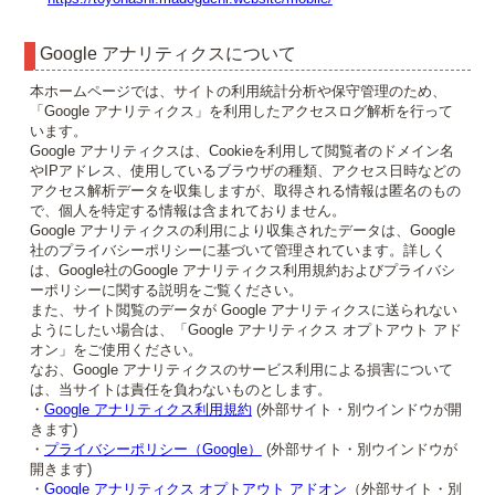
Google アナリティクスについて
本ホームページでは、サイトの利用統計分析や保守管理のため、
「Google アナリティクス」を利用したアクセスログ解析を行って
います。
Google アナリティクスは、Cookieを利用して閲覧者のドメイン名
やIPアドレス、使用しているブラウザの種類、アクセス日時などの
アクセス解析データを収集しますが、取得される情報は匿名のもの
で、個人を特定する情報は含まれておりません。
Google アナリティクスの利用により収集されたデータは、Google
社のプライバシーポリシーに基づいて管理されています。詳しく
は、Google社のGoogle アナリティクス利用規約およびプライバシ
ーポリシーに関する説明をご覧ください。
また、サイト閲覧のデータが Google アナリティクスに送られない
ようにしたい場合は、「Google アナリティクス オプトアウト アド
オン」をご使用ください。
なお、Google アナリティクスのサービス利用による損害について
は、当サイトは責任を負わないものとします。
・
Google アナリティクス利用規約
(外部サイト・別ウインドウが開
きます)
・
プライバシーポリシー（Google）
(外部サイト・別ウインドウが
開きます)
・
Google アナリティクス オプトアウト アドオン
（外部サイト・別