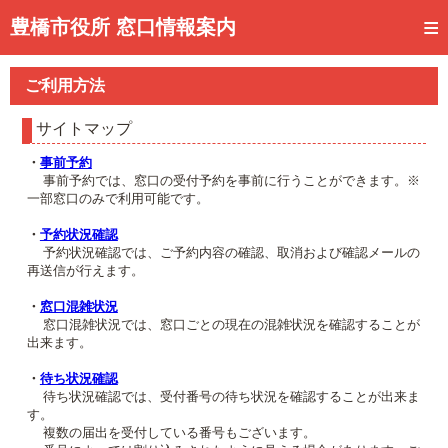
トップページ
豊橋市役所 窓口情報案内
ご利用方法
ご利用方法
事前予約
サイトマップ
予約状況確認
・
事前予約
事前予約では、窓口の受付予約を事前に行うことができます。※
窓口混雑状況
一部窓口のみで利用可能です。
待ち状況確認
・
予約状況確認
予約状況確認では、ご予約内容の確認、取消および確認メールの
再送信が行えます。
交付状況確認
・
窓口混雑状況
メール通知登録
窓口混雑状況では、窓口ごとの現在の混雑状況を確認することが
出来ます。
混雑予想カレンダー
・
待ち状況確認
待ち状況確認では、受付番号の待ち状況を確認することが出来ま
す。
複数の届出を受付している番号もございます。