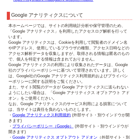
Google アナリティクスについて
本ホームページでは、サイトの利用統計分析や保守管理のため、
「Google アナリティクス」を利用したアクセスログ解析を行って
います。
Google アナリティクスは、Cookieを利用して閲覧者のドメイン名
やIPアドレス、使用しているブラウザの種類、アクセス日時などの
アクセス解析データを収集しますが、取得される情報は匿名のもの
で、個人を特定する情報は含まれておりません。
Google アナリティクスの利用により収集されたデータは、Google
社のプライバシーポリシーに基づいて管理されています。詳しく
は、Google社のGoogle アナリティクス利用規約およびプライバシ
ーポリシーに関する説明をご覧ください。
また、サイト閲覧のデータが Google アナリティクスに送られない
ようにしたい場合は、「Google アナリティクス オプトアウト アド
オン」をご使用ください。
なお、Google アナリティクスのサービス利用による損害について
は、当サイトは責任を負わないものとします。
・
Google アナリティクス利用規約
(外部サイト・別ウインドウが開
きます)
・
プライバシーポリシー（Google）
(外部サイト・別ウインドウが
開きます)
・
Google アナリティクス オプトアウト アドオン
（外部サイト・別