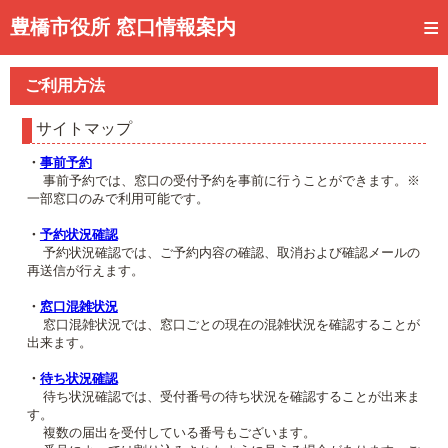
トップページ
豊橋市役所 窓口情報案内
ご利用方法
ご利用方法
事前予約
サイトマップ
予約状況確認
・
事前予約
事前予約では、窓口の受付予約を事前に行うことができます。※
窓口混雑状況
一部窓口のみで利用可能です。
待ち状況確認
・
予約状況確認
予約状況確認では、ご予約内容の確認、取消および確認メールの
再送信が行えます。
交付状況確認
・
窓口混雑状況
メール通知登録
窓口混雑状況では、窓口ごとの現在の混雑状況を確認することが
出来ます。
混雑予想カレンダー
・
待ち状況確認
待ち状況確認では、受付番号の待ち状況を確認することが出来ま
す。
複数の届出を受付している番号もございます。