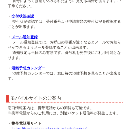
番号によっては割り込みされたように見える場合があります。ご
了承ください。
・
交付状況確認
交付状況確認では、受付番号より申請書類の交付状況を確認する
ことが出来ます。
・
メール通知登録
メール通知登録では、お呼出の順番が近くなるとメールでお知ら
せができるようメール登録することが出来ます。
通知設定は当日のみ有効です。番号札を発券後にご利用可能とな
ります。
・
混雑予想カレンダー
混雑予想カレンダーでは、窓口毎の混雑予想を見ることが出来ま
す。
モバイルサイトのご案内
窓口情報案内は、携帯電話からの閲覧も可能です。
※携帯電話からのご利用には、別途パケット通信料が発生します。
・携帯電話用サイト
https://toyohashi.madoguchi.website/mobile/