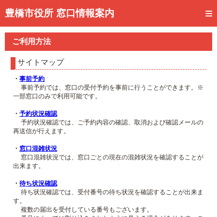
トップページ
豊橋市役所 窓口情報案内
ご利用方法
ご利用方法
事前予約
サイトマップ
予約状況確認
・
事前予約
事前予約では、窓口の受付予約を事前に行うことができます。※
窓口混雑状況
一部窓口のみで利用可能です。
待ち状況確認
・
予約状況確認
予約状況確認では、ご予約内容の確認、取消および確認メールの
再送信が行えます。
交付状況確認
・
窓口混雑状況
メール通知登録
窓口混雑状況では、窓口ごとの現在の混雑状況を確認することが
出来ます。
混雑予想カレンダー
・
待ち状況確認
待ち状況確認では、受付番号の待ち状況を確認することが出来ま
す。
複数の届出を受付している番号もございます。