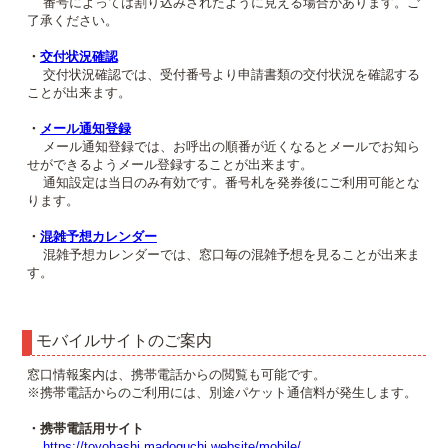
番号によっては割り込みされたように見える場合があります。ご
了承ください。
・
交付状況確認
交付状況確認では、受付番号より申請書類の交付状況を確認する
ことが出来ます。
・
メール通知登録
メール通知登録では、お呼出の順番が近くなるとメールでお知ら
せができるようメール登録することが出来ます。
通知設定は当日のみ有効です。番号札を発券後にご利用可能とな
ります。
・
混雑予想カレンダー
混雑予想カレンダーでは、窓口毎の混雑予想を見ることが出来ま
す。
モバイルサイトのご案内
窓口情報案内は、携帯電話からの閲覧も可能です。
※携帯電話からのご利用には、別途パケット通信料が発生します。
・携帯電話用サイト
https://toyohashi.madoguchi.website/mobile/