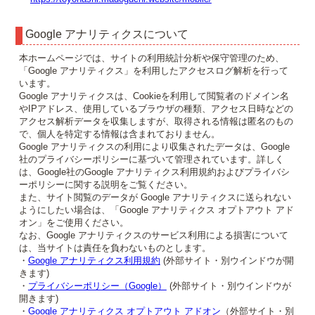
Google アナリティクスについて
本ホームページでは、サイトの利用統計分析や保守管理のため、
「Google アナリティクス」を利用したアクセスログ解析を行って
います。
Google アナリティクスは、Cookieを利用して閲覧者のドメイン名
やIPアドレス、使用しているブラウザの種類、アクセス日時などの
アクセス解析データを収集しますが、取得される情報は匿名のもの
で、個人を特定する情報は含まれておりません。
Google アナリティクスの利用により収集されたデータは、Google
社のプライバシーポリシーに基づいて管理されています。詳しく
は、Google社のGoogle アナリティクス利用規約およびプライバシ
ーポリシーに関する説明をご覧ください。
また、サイト閲覧のデータが Google アナリティクスに送られない
ようにしたい場合は、「Google アナリティクス オプトアウト アド
オン」をご使用ください。
なお、Google アナリティクスのサービス利用による損害について
は、当サイトは責任を負わないものとします。
・
Google アナリティクス利用規約
(外部サイト・別ウインドウが開
きます)
・
プライバシーポリシー（Google）
(外部サイト・別ウインドウが
開きます)
・
Google アナリティクス オプトアウト アドオン
（外部サイト・別