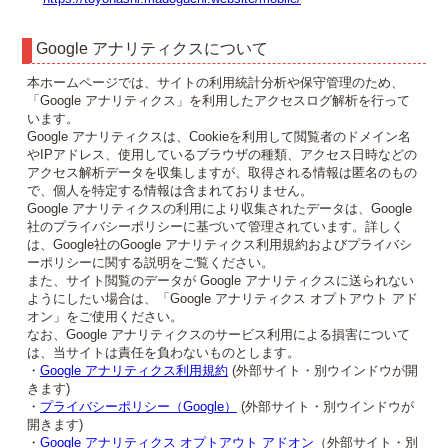
Google アナリティクスについて
本ホームページでは、サイトの利用統計分析や保守管理のため、
「Google アナリティクス」を利用したアクセスログ解析を行って
います。
Google アナリティクスは、Cookieを利用して閲覧者のドメイン名
やIPアドレス、使用しているブラウザの種類、アクセス日時などの
アクセス解析データを収集しますが、取得される情報は匿名のもの
で、個人を特定する情報は含まれておりません。
Google アナリティクスの利用により収集されたデータは、Google
社のプライバシーポリシーに基づいて管理されています。詳しく
は、Google社のGoogle アナリティクス利用規約およびプライバシ
ーポリシーに関する説明をご覧ください。
また、サイト閲覧のデータが Google アナリティクスに送られない
ようにしたい場合は、「Google アナリティクス オプトアウト アド
オン」をご使用ください。
なお、Google アナリティクスのサービス利用による損害について
は、当サイトは責任を負わないものとします。
・
Google アナリティクス利用規約
(外部サイト・別ウインドウが開
きます)
・
プライバシーポリシー（Google）
(外部サイト・別ウインドウが
開きます)
・
Google アナリティクス オプトアウト アドオン
（外部サイト・別