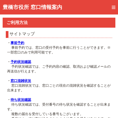
トップページ
豊橋市役所 窓口情報案内
ご利用方法
ご利用方法
事前予約
サイトマップ
予約状況確認
・
事前予約
事前予約では、窓口の受付予約を事前に行うことができます。※
窓口混雑状況
一部窓口のみで利用可能です。
待ち状況確認
・
予約状況確認
予約状況確認では、ご予約内容の確認、取消および確認メールの
再送信が行えます。
交付状況確認
・
窓口混雑状況
メール通知登録
窓口混雑状況では、窓口ごとの現在の混雑状況を確認することが
出来ます。
混雑予想カレンダー
・
待ち状況確認
待ち状況確認では、受付番号の待ち状況を確認することが出来ま
す。
複数の届出を受付している番号もございます。