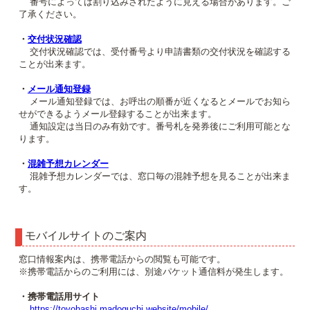
番号によっては割り込みされたように見える場合があります。ご
了承ください。
・
交付状況確認
交付状況確認では、受付番号より申請書類の交付状況を確認する
ことが出来ます。
・
メール通知登録
メール通知登録では、お呼出の順番が近くなるとメールでお知ら
せができるようメール登録することが出来ます。
通知設定は当日のみ有効です。番号札を発券後にご利用可能とな
ります。
・
混雑予想カレンダー
混雑予想カレンダーでは、窓口毎の混雑予想を見ることが出来ま
す。
モバイルサイトのご案内
窓口情報案内は、携帯電話からの閲覧も可能です。
※携帯電話からのご利用には、別途パケット通信料が発生します。
・携帯電話用サイト
https://toyohashi.madoguchi.website/mobile/