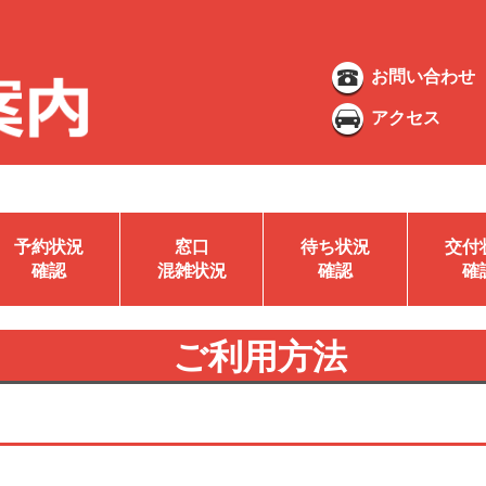
お問い合わせ
アクセス
予約状況
窓口
待ち状況
交付
確認
混雑状況
確認
確
ご利用方法