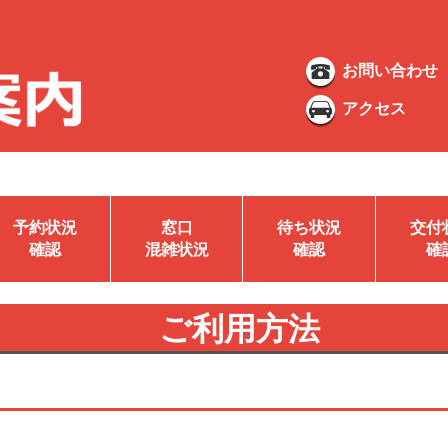
お問い合わせ
アクセス
予約状況
窓口
待ち状況
交付
確認
混雑状況
確認
確
ご利用方法