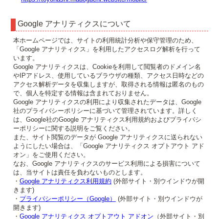
Google アナリティクスについて
本ホームページでは、サイトの利用統計分析や保守管理のため、
「Google アナリティクス」を利用したアクセスログ解析を行って
います。
Google アナリティクスは、Cookieを利用して閲覧者のドメイン名
やIPアドレス、使用しているブラウザの種類、アクセス日時などの
アクセス解析データを収集しますが、取得される情報は匿名のもの
で、個人を特定する情報は含まれておりません。
Google アナリティクスの利用により収集されたデータは、Google
社のプライバシーポリシーに基づいて管理されています。詳しく
は、Google社のGoogle アナリティクス利用規約およびプライバシ
ーポリシーに関する説明をご覧ください。
また、サイト閲覧のデータが Google アナリティクスに送られない
ようにしたい場合は、「Google アナリティクス オプトアウト アド
オン」をご使用ください。
なお、Google アナリティクスのサービス利用による損害について
は、当サイトは責任を負わないものとします。
・
Google アナリティクス利用規約
(外部サイト・別ウインドウが開
きます)
・
プライバシーポリシー（Google）
(外部サイト・別ウインドウが
開きます)
・
Google アナリティクス オプトアウト アドオン
（外部サイト・別