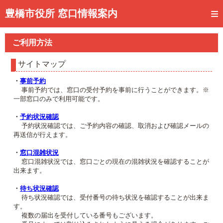
トップページ
豊橋市役所 窓口情報案内
ご利用方法
ご利用方法
事前予約
サイトマップ
予約状況確認
・
事前予約
事前予約では、窓口の受付予約を事前に行うことができます。※
窓口混雑状況
一部窓口のみで利用可能です。
待ち状況確認
・
予約状況確認
予約状況確認では、ご予約内容の確認、取消および確認メールの
再送信が行えます。
交付状況確認
・
窓口混雑状況
メール通知登録
窓口混雑状況では、窓口ごとの現在の混雑状況を確認することが
出来ます。
混雑予想カレンダー
・
待ち状況確認
待ち状況確認では、受付番号の待ち状況を確認することが出来ま
す。
複数の届出を受付している番号もございます。