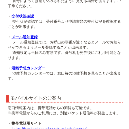
番号によっては割り込みされたように見える場合があります。ご
了承ください。
・
交付状況確認
交付状況確認では、受付番号より申請書類の交付状況を確認する
ことが出来ます。
・
メール通知登録
メール通知登録では、お呼出の順番が近くなるとメールでお知ら
せができるようメール登録することが出来ます。
通知設定は当日のみ有効です。番号札を発券後にご利用可能とな
ります。
・
混雑予想カレンダー
混雑予想カレンダーでは、窓口毎の混雑予想を見ることが出来ま
す。
モバイルサイトのご案内
窓口情報案内は、携帯電話からの閲覧も可能です。
※携帯電話からのご利用には、別途パケット通信料が発生します。
・携帯電話用サイト
https://toyohashi.madoguchi.website/mobile/