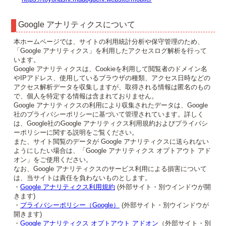
Google アナリティクスについて
本ホームページでは、サイトの利用統計分析や保守管理のため、
「Google アナリティクス」を利用したアクセスログ解析を行って
います。
Google アナリティクスは、Cookieを利用して閲覧者のドメイン名
やIPアドレス、使用しているブラウザの種類、アクセス日時などの
アクセス解析データを収集しますが、取得される情報は匿名のもの
で、個人を特定する情報は含まれておりません。
Google アナリティクスの利用により収集されたデータは、Google
社のプライバシーポリシーに基づいて管理されています。詳しく
は、Google社のGoogle アナリティクス利用規約およびプライバシ
ーポリシーに関する説明をご覧ください。
また、サイト閲覧のデータが Google アナリティクスに送られない
ようにしたい場合は、「Google アナリティクス オプトアウト アド
オン」をご使用ください。
なお、Google アナリティクスのサービス利用による損害について
は、当サイトは責任を負わないものとします。
・
Google アナリティクス利用規約
(外部サイト・別ウインドウが開
きます)
・
プライバシーポリシー（Google）
(外部サイト・別ウインドウが
開きます)
・
Google アナリティクス オプトアウト アドオン
（外部サイト・別