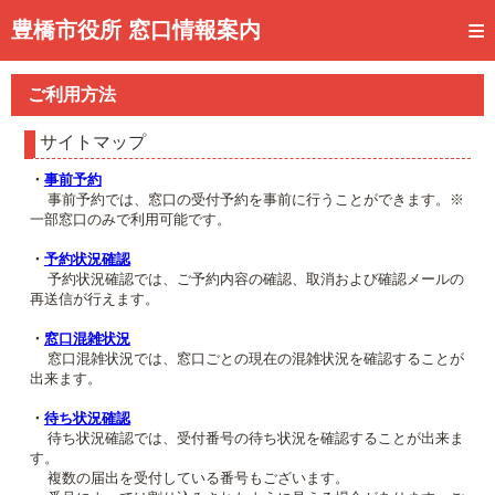
トップページ
豊橋市役所 窓口情報案内
ご利用方法
ご利用方法
事前予約
サイトマップ
予約状況確認
・
事前予約
事前予約では、窓口の受付予約を事前に行うことができます。※
窓口混雑状況
一部窓口のみで利用可能です。
待ち状況確認
・
予約状況確認
予約状況確認では、ご予約内容の確認、取消および確認メールの
再送信が行えます。
交付状況確認
・
窓口混雑状況
メール通知登録
窓口混雑状況では、窓口ごとの現在の混雑状況を確認することが
出来ます。
混雑予想カレンダー
・
待ち状況確認
待ち状況確認では、受付番号の待ち状況を確認することが出来ま
す。
複数の届出を受付している番号もございます。