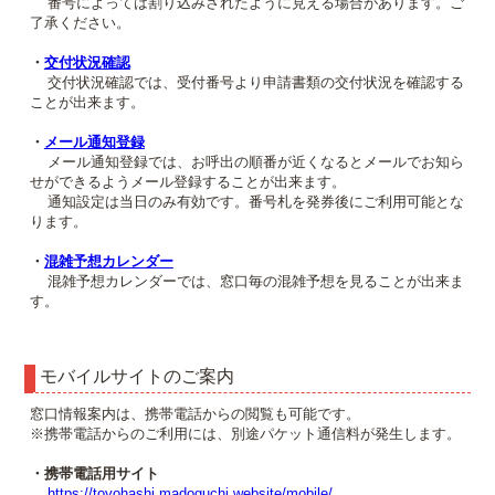
番号によっては割り込みされたように見える場合があります。ご
了承ください。
・
交付状況確認
交付状況確認では、受付番号より申請書類の交付状況を確認する
ことが出来ます。
・
メール通知登録
メール通知登録では、お呼出の順番が近くなるとメールでお知ら
せができるようメール登録することが出来ます。
通知設定は当日のみ有効です。番号札を発券後にご利用可能とな
ります。
・
混雑予想カレンダー
混雑予想カレンダーでは、窓口毎の混雑予想を見ることが出来ま
す。
モバイルサイトのご案内
窓口情報案内は、携帯電話からの閲覧も可能です。
※携帯電話からのご利用には、別途パケット通信料が発生します。
・携帯電話用サイト
https://toyohashi.madoguchi.website/mobile/