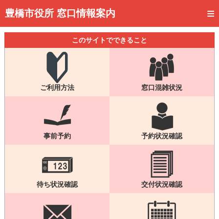
トップページ
豊橋市役所 窓口情報案内
ご利用方法
このサイトでできること
事前予約
予約状況確認
ご利用方法
窓口混雑状況
窓口混雑状況
待ち状況確認
交付状況確認
事前予約
予約状況確認
メール通知登録
混雑予想カレンダー
待ち状況確認
交付状況確認