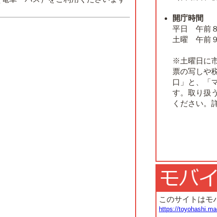
開庁時間
平日 午前
土曜 午前
※土曜日に
票の写しや
口」と、「
す。取り扱
ください。
このサイトはモ
https://toyohashi.ma