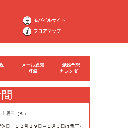
モバイルサイト
フロアマップ
況
メール通知
混雑予想
登録
カレンダー
、土曜日（※）
祝休日、１２月２９日～１月３日は閉庁）