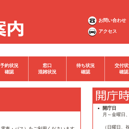
お問い合わせ
アクセス
予約状況
窓口
待ち状況
交付状
確認
混雑状況
確認
確認
開庁日
月～金曜日
（日曜日、
（電車・バス）をご利用くださいます