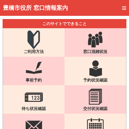
トップページ
豊橋市役所 窓口情報案内
ご利用方法
このサイトでできること
事前予約
予約状況確認
ご利用方法
窓口混雑状況
窓口混雑状況
待ち状況確認
交付状況確認
事前予約
予約状況確認
メール通知登録
混雑予想カレンダー
待ち状況確認
交付状況確認