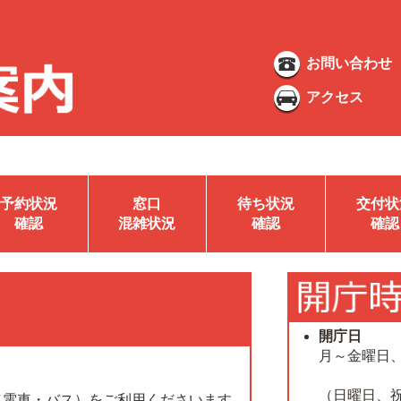
お問い合わせ
アクセス
予約状況
窓口
待ち状況
交付状
確認
混雑状況
確認
確認
開庁日
月～金曜日
（日曜日、
（電車・バス）をご利用くださいます