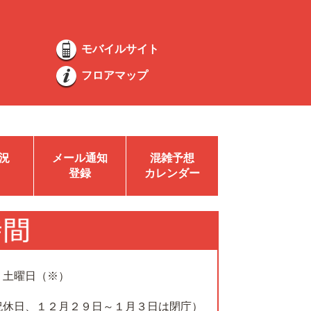
モバイルサイト
フロアマップ
況
メール通知
混雑予想
登録
カレンダー
、土曜日（※）
祝休日、１２月２９日～１月３日は閉庁）