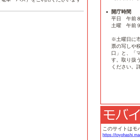
開庁時間
平日 午前
土曜 午前
※土曜日に
票の写しや
口」と、「
す。取り扱
ください。
このサイトはモ
https://toyohashi.ma