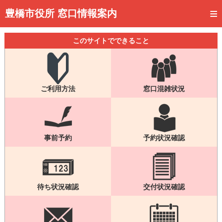
トップページ
豊橋市役所 窓口情報案内
ご利用方法
このサイトでできること
事前予約
予約状況確認
ご利用方法
窓口混雑状況
窓口混雑状況
待ち状況確認
交付状況確認
事前予約
予約状況確認
メール通知登録
混雑予想カレンダー
待ち状況確認
交付状況確認