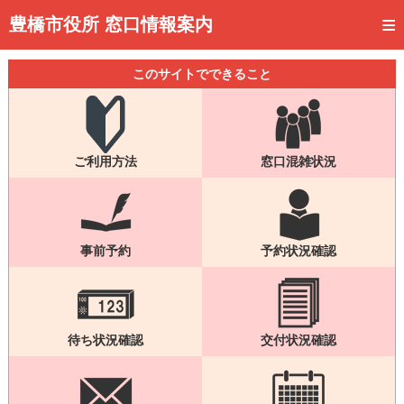
トップページ
豊橋市役所 窓口情報案内
ご利用方法
このサイトでできること
事前予約
予約状況確認
ご利用方法
窓口混雑状況
窓口混雑状況
待ち状況確認
交付状況確認
事前予約
予約状況確認
メール通知登録
混雑予想カレンダー
待ち状況確認
交付状況確認