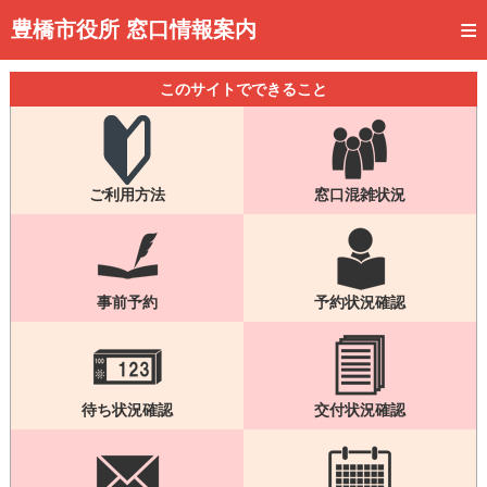
トップページ
豊橋市役所 窓口情報案内
ご利用方法
このサイトでできること
事前予約
予約状況確認
ご利用方法
窓口混雑状況
窓口混雑状況
待ち状況確認
交付状況確認
事前予約
予約状況確認
メール通知登録
混雑予想カレンダー
待ち状況確認
交付状況確認