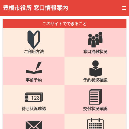
トップページ
豊橋市役所 窓口情報案内
ご利用方法
このサイトでできること
事前予約
予約状況確認
ご利用方法
窓口混雑状況
窓口混雑状況
待ち状況確認
交付状況確認
事前予約
予約状況確認
メール通知登録
混雑予想カレンダー
待ち状況確認
交付状況確認