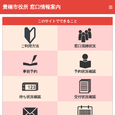
トップページ
豊橋市役所 窓口情報案内
ご利用方法
このサイトでできること
事前予約
予約状況確認
ご利用方法
窓口混雑状況
窓口混雑状況
待ち状況確認
交付状況確認
事前予約
予約状況確認
メール通知登録
混雑予想カレンダー
待ち状況確認
交付状況確認