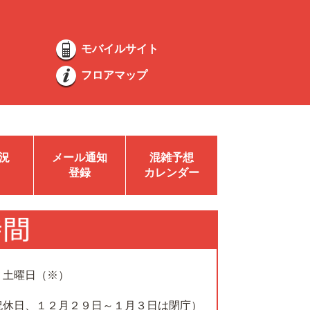
モバイルサイト
フロアマップ
況
メール通知
混雑予想
登録
カレンダー
、土曜日（※）
祝休日、１２月２９日～１月３日は閉庁）