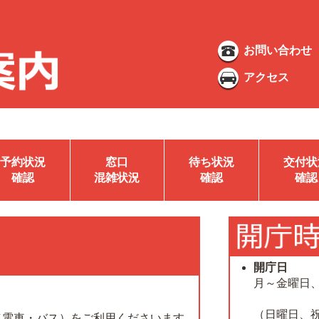
お問い合わせ
アクセス
予約状況
窓口
待ち状況
交付状
確認
混雑状況
確認
確認
開庁日
月～金曜日
（日曜日、
（電車・バス）をご利用くださいます