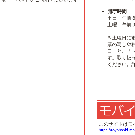
開庁時間
平日 午前
土曜 午前
※土曜日に
票の写しや
口」と、「
す。取り扱
ください。
このサイトはモ
https://toyohashi.ma