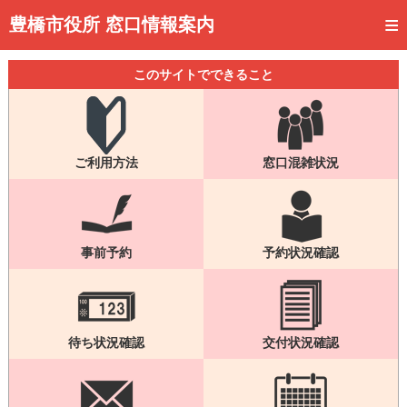
トップページ
豊橋市役所 窓口情報案内
ご利用方法
このサイトでできること
事前予約
予約状況確認
ご利用方法
窓口混雑状況
窓口混雑状況
待ち状況確認
交付状況確認
事前予約
予約状況確認
メール通知登録
混雑予想カレンダー
待ち状況確認
交付状況確認