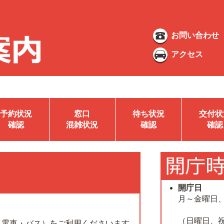
お問い合わせ
アクセス
予約状況
窓口
待ち状況
交付状
確認
混雑状況
確認
確認
開庁日
月～金曜日
（日曜日、
（電車・バス）をご利用くださいます