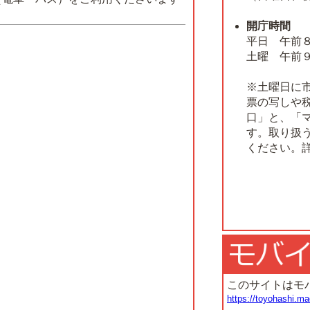
開庁時間
平日 午前
土曜 午前
※土曜日に
票の写しや
口」と、「
す。取り扱
ください。
このサイトはモ
https://toyohashi.ma