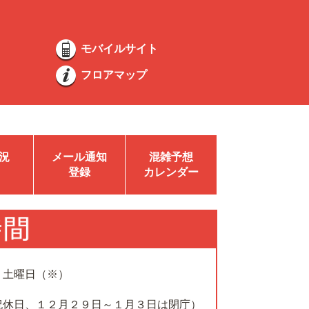
モバイルサイト
フロアマップ
況
メール通知
混雑予想
登録
カレンダー
、土曜日（※）
祝休日、１２月２９日～１月３日は閉庁）