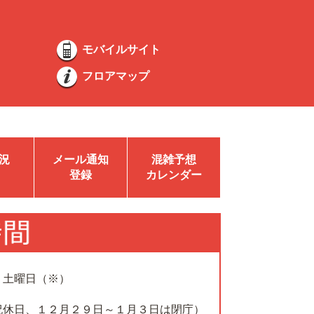
モバイルサイト
フロアマップ
況
メール通知
混雑予想
登録
カレンダー
、土曜日（※）
祝休日、１２月２９日～１月３日は閉庁）