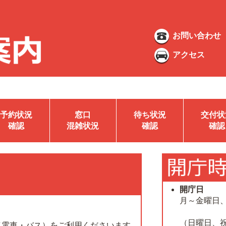
お問い合わせ
アクセス
予約状況
窓口
待ち状況
交付状
確認
混雑状況
確認
確認
開庁日
月～金曜日
（日曜日、
（電車・バス）をご利用くださいます