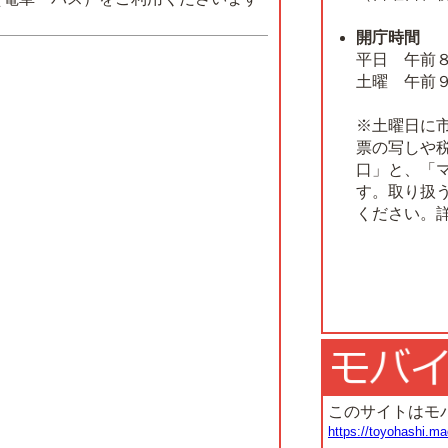
開庁時間
平日 午前
土曜 午前
※土曜日に
票の写しや
口」と、「
す。取り扱
ください。
このサイトはモ
https://toyohashi.ma