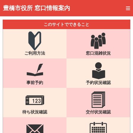
トップページ
豊橋市役所 窓口情報案内
ご利用方法
このサイトでできること
事前予約
予約状況確認
ご利用方法
窓口混雑状況
窓口混雑状況
待ち状況確認
交付状況確認
事前予約
予約状況確認
メール通知登録
混雑予想カレンダー
待ち状況確認
交付状況確認