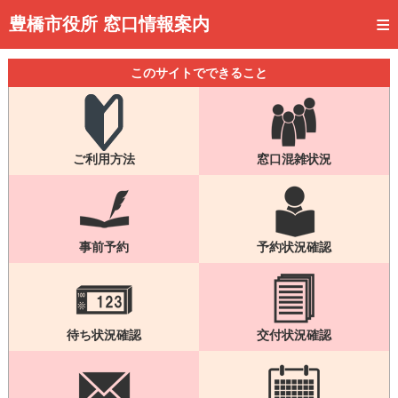
トップページ
豊橋市役所 窓口情報案内
ご利用方法
このサイトでできること
事前予約
予約状況確認
ご利用方法
窓口混雑状況
窓口混雑状況
待ち状況確認
交付状況確認
事前予約
予約状況確認
メール通知登録
混雑予想カレンダー
待ち状況確認
交付状況確認