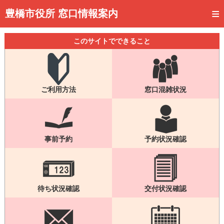
トップページ
豊橋市役所 窓口情報案内
ご利用方法
このサイトでできること
事前予約
予約状況確認
ご利用方法
窓口混雑状況
窓口混雑状況
待ち状況確認
交付状況確認
事前予約
予約状況確認
メール通知登録
混雑予想カレンダー
待ち状況確認
交付状況確認