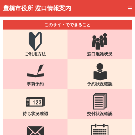
トップページ
豊橋市役所 窓口情報案内
ご利用方法
このサイトでできること
事前予約
予約状況確認
ご利用方法
窓口混雑状況
窓口混雑状況
待ち状況確認
交付状況確認
事前予約
予約状況確認
メール通知登録
混雑予想カレンダー
待ち状況確認
交付状況確認