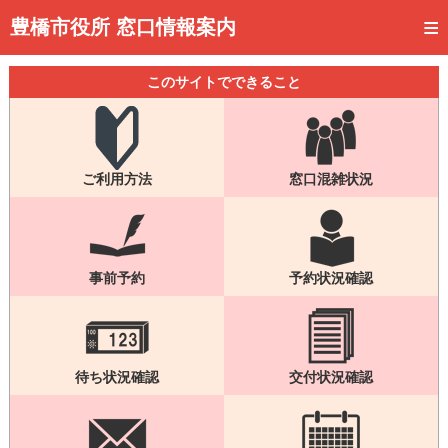
トップページ
豊橋市役所 窓口情報案内
ご利用方法
このサイトでできること
事前予約
予約状況確認
ご利用方法
窓口混雑状況
窓口混雑状況
待ち状況確認
交付状況確認
事前予約
予約状況確認
メール通知登録
混雑予想カレンダー
待ち状況確認
交付状況確認