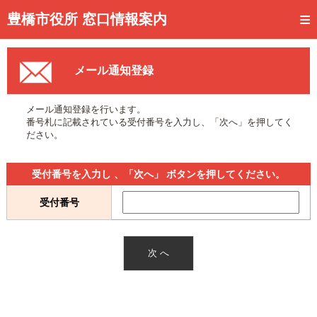
トップページ
豊橋市役所 窓口情報案内
ご利用方法
メール通知登録
事前予約
予約状況確認
メール通知登録を行います。
番号札に記載されている受付番号を入力し、「次へ」を押してく
窓口混雑状況
ださい。
待ち状況確認
受付番号を入力し 、「次へ」 ボタンを押してください。
交付状況確認
受付番号
メール通知登録
混雑予想カレンダー