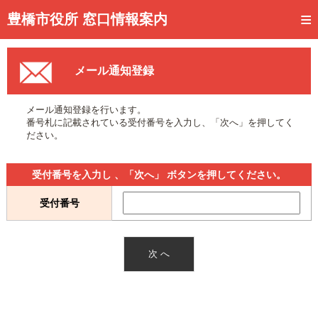
トップページ
豊橋市役所 窓口情報案内
ご利用方法
メール通知登録
事前予約
予約状況確認
メール通知登録を行います。
番号札に記載されている受付番号を入力し、「次へ」を押してく
窓口混雑状況
ださい。
待ち状況確認
受付番号を入力し 、「次へ」 ボタンを押してください。
交付状況確認
受付番号
メール通知登録
混雑予想カレンダー