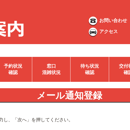
お問い合わせ
アクセス
予約状況
窓口
待ち状況
交付
確認
混雑状況
確認
確
メール通知登録
力し、「次へ」を押してください。