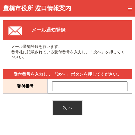
トップページ
豊橋市役所 窓口情報案内
ご利用方法
メール通知登録
事前予約
予約状況確認
メール通知登録を行います。
番号札に記載されている受付番号を入力し、「次へ」を押してく
窓口混雑状況
ださい。
待ち状況確認
受付番号を入力し 、「次へ」 ボタンを押してください。
交付状況確認
受付番号
メール通知登録
混雑予想カレンダー