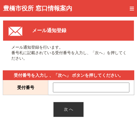
トップページ
豊橋市役所 窓口情報案内
ご利用方法
メール通知登録
事前予約
予約状況確認
メール通知登録を行います。
番号札に記載されている受付番号を入力し、「次へ」を押してく
窓口混雑状況
ださい。
待ち状況確認
受付番号を入力し 、「次へ」 ボタンを押してください。
交付状況確認
受付番号
メール通知登録
混雑予想カレンダー