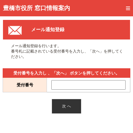
トップページ
豊橋市役所 窓口情報案内
ご利用方法
メール通知登録
事前予約
予約状況確認
メール通知登録を行います。
番号札に記載されている受付番号を入力し、「次へ」を押してく
窓口混雑状況
ださい。
待ち状況確認
受付番号を入力し 、「次へ」 ボタンを押してください。
交付状況確認
受付番号
メール通知登録
混雑予想カレンダー