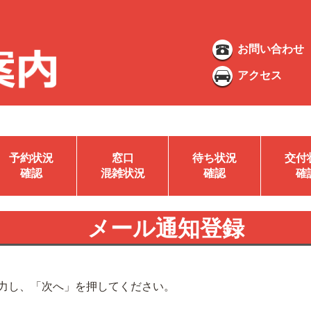
お問い合わせ
アクセス
予約状況
窓口
待ち状況
交付
確認
混雑状況
確認
確
メール通知登録
力し、「次へ」を押してください。