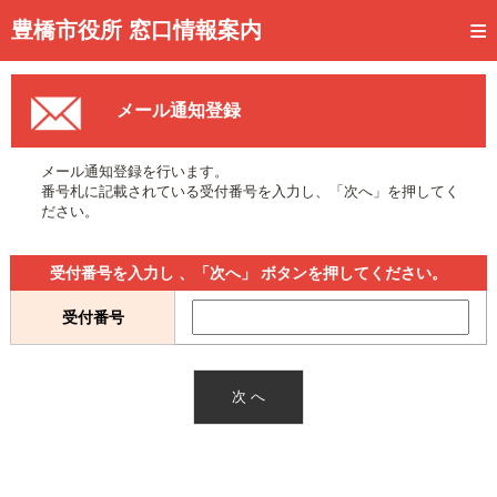
トップページ
豊橋市役所 窓口情報案内
ご利用方法
メール通知登録
事前予約
予約状況確認
メール通知登録を行います。
番号札に記載されている受付番号を入力し、「次へ」を押してく
窓口混雑状況
ださい。
待ち状況確認
受付番号を入力し 、「次へ」 ボタンを押してください。
交付状況確認
受付番号
メール通知登録
混雑予想カレンダー