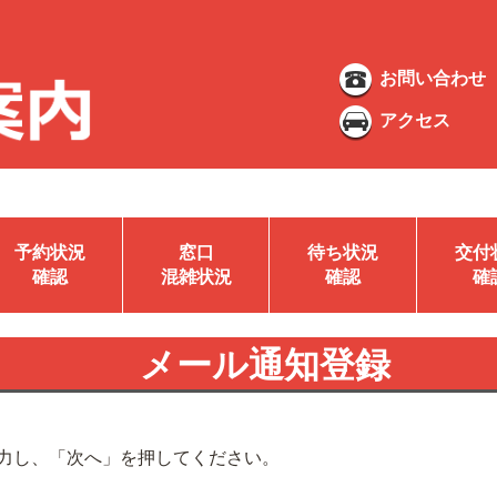
お問い合わせ
アクセス
予約状況
窓口
待ち状況
交付
確認
混雑状況
確認
確
メール通知登録
力し、「次へ」を押してください。