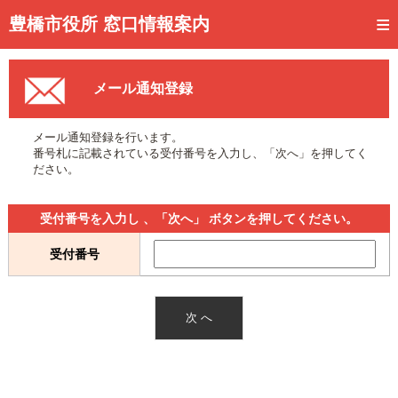
トップページ
豊橋市役所 窓口情報案内
ご利用方法
メール通知登録
事前予約
予約状況確認
メール通知登録を行います。
番号札に記載されている受付番号を入力し、「次へ」を押してく
窓口混雑状況
ださい。
待ち状況確認
受付番号を入力し 、「次へ」 ボタンを押してください。
交付状況確認
受付番号
メール通知登録
混雑予想カレンダー