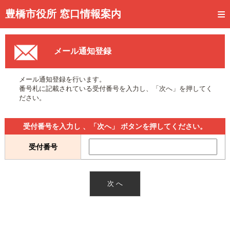
トップページ
豊橋市役所 窓口情報案内
ご利用方法
メール通知登録
事前予約
予約状況確認
メール通知登録を行います。
番号札に記載されている受付番号を入力し、「次へ」を押してく
窓口混雑状況
ださい。
待ち状況確認
受付番号を入力し 、「次へ」 ボタンを押してください。
交付状況確認
受付番号
メール通知登録
混雑予想カレンダー