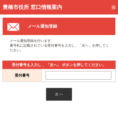
トップページ
豊橋市役所 窓口情報案内
ご利用方法
メール通知登録
事前予約
予約状況確認
メール通知登録を行います。
番号札に記載されている受付番号を入力し、「次へ」を押してく
窓口混雑状況
ださい。
待ち状況確認
受付番号を入力し 、「次へ」 ボタンを押してください。
交付状況確認
受付番号
メール通知登録
混雑予想カレンダー