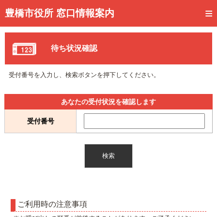
トップページ
豊橋市役所 窓口情報案内
ご利用方法
待ち状況確認
事前予約
予約状況確認
受付番号を入力し、検索ボタンを押下してください。
窓口混雑状況
あなたの受付状況を確認します
待ち状況確認
受付番号
交付状況確認
メール通知登録
混雑予想カレンダー
ご利用時の注意事項