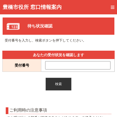
トップページ
豊橋市役所 窓口情報案内
ご利用方法
待ち状況確認
事前予約
予約状況確認
受付番号を入力し、検索ボタンを押下してください。
窓口混雑状況
あなたの受付状況を確認します
待ち状況確認
受付番号
交付状況確認
メール通知登録
混雑予想カレンダー
ご利用時の注意事項